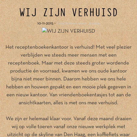
WIJ ZIJN VERHUISD
-
10-11-2015
Geschreven door: Jessica
Het receptenboekenkantoor is verhuisd! Met veel plezier
verblijden we steeds meer mensen met een
receptenboek. Maar met deze steeds groter wordende
productie én voorraad, kwamen we ons oude kantoor
bijna niet meer binnen. Daarom hebben we ons hele
hebben en houwen gepakt en een mooie plek gegeven in
een nieuw kantoor. Van vriendenboekentasjes tot aan de
ansichtkaarten, alles is met ons mee verhuisd.
We zijn er helemaal klaar voor. Vanaf deze maand draaien
wij op volle toeren vanaf onze nieuwe werkplek met
uitzicht op de skyline van Den Haag, een koffiefiets waar