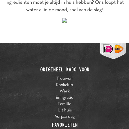
ingredienten moet je altijd in huis hebben? Ons loopt het
water al in de mond, snel aan de slag!
ORIGINEEL KADO VOOR
Trouwen
Kookclub
Werk
Emigratie
Familie
Uit huis
Verjaardag
FAVORIETEN