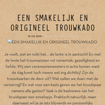
EEN SMAKELIJK EN
ORIGINEEL TROUWKADO
-
16-03-2016
Geschreven door: Jessica
Je voelt, ziet en ruikt het… de lente is in aantocht! En met
de lente het trouwseizoen vol romantiek, gezelligheid en
liefde. Wij zien ceremoniemeesters in actie komen want
de dag komt toch ineens wel erg dichtbij! Zijn de
trouwkaarten de deur uit? Wat zullen we doen met de
versiering? En wat voor een kado geven we het bruidspaar
namens alle gasten? Vaak is de kadowens van het
bruidspaar een envelopje. Praktisch natuurlijk, maar
daarnaast wil je ze iets blijvends en persoonlijks