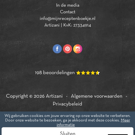
In de media
Contact
info@mijnreceptenboekje.nl
Artizani | KvK: 27334914
198
beoordelingen
Copyright © 2026
Artizani
-
Algemene voorwaarden
-
Privacybeleid
Wij gebruiken cookies om jouw ervaring op onze website te verbeteren.
Door onze website te bezoeken, ga je akkoord met deze cookies.
Meer
Onderdeel van
Mijn Boekje
. Kijk ook eens op:
Mijn
informatie
Vriendenboekje.nl
Sluiten