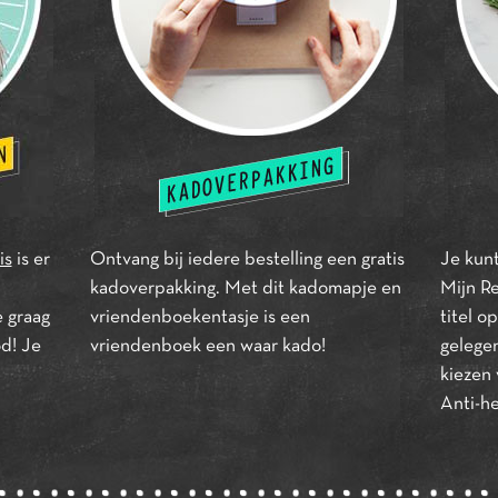
is
is er
Ontvang bij iedere bestelling een gratis
Je kunt
kadoverpakking. Met dit kadomapje en
Mijn R
e graag
vriendenboekentasje is een
titel o
od! Je
vriendenboek een waar kado!
gelege
kiezen 
Anti-h